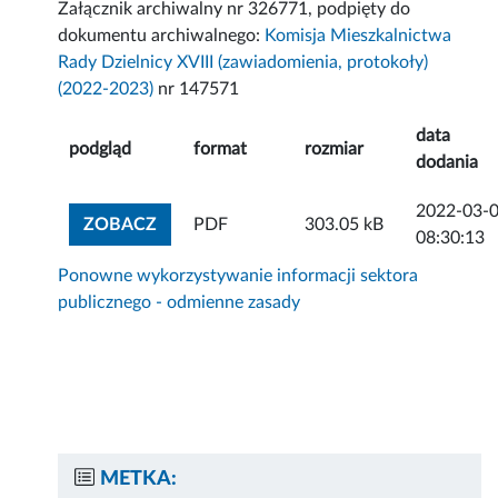
Załącznik archiwalny nr 326771, podpięty do
dokumentu archiwalnego:
Komisja Mieszkalnictwa
Rady Dzielnicy XVIII (zawiadomienia, protokoły)
(2022-2023)
nr 147571
data
podgląd
format
rozmiar
dodania
2022-03-
ZOBACZ ZAŁĄCZNIK
ZOBACZ
PDF
303.05 kB
08:30:13
Ponowne wykorzystywanie informacji sektora
publicznego - odmienne zasady
METKA: