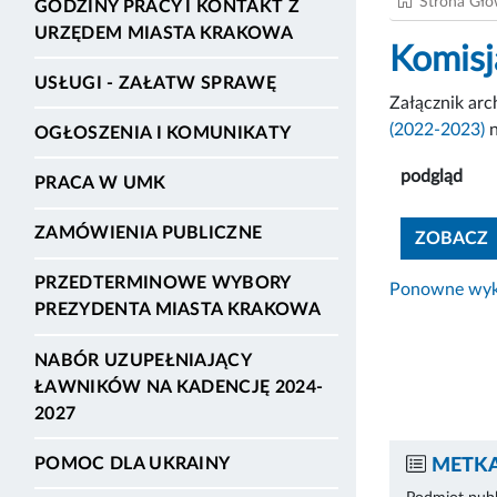
Strona Gł
GODZINY PRACY I KONTAKT Z
URZĘDEM MIASTA KRAKOWA
Komisj
USŁUGI - ZAŁATW SPRAWĘ
Załącznik ar
(2022-2023)
n
OGŁOSZENIA I KOMUNIKATY
podgląd
PRACA W UMK
ZAMÓWIENIA PUBLICZNE
ZOBACZ
PRZEDTERMINOWE WYBORY
Ponowne wyko
PREZYDENTA MIASTA KRAKOWA
NABÓR UZUPEŁNIAJĄCY
ŁAWNIKÓW NA KADENCJĘ 2024-
2027
POMOC DLA UKRAINY
METKA