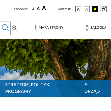
A
A
czcionka:
A
kontrast:
MAPA STRONY
ZALOGUJ
STRATEGIE, POLITYKI,
E-
PROGRAMY
URZĄD