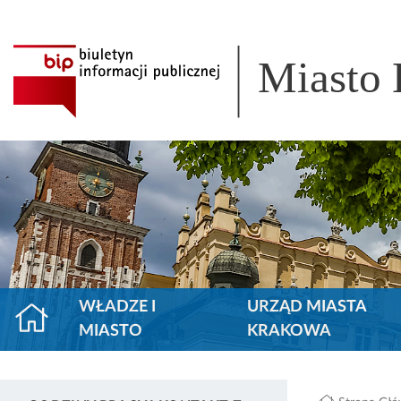
Miasto
WŁADZE I
URZĄD MIASTA
MIASTO
KRAKOWA