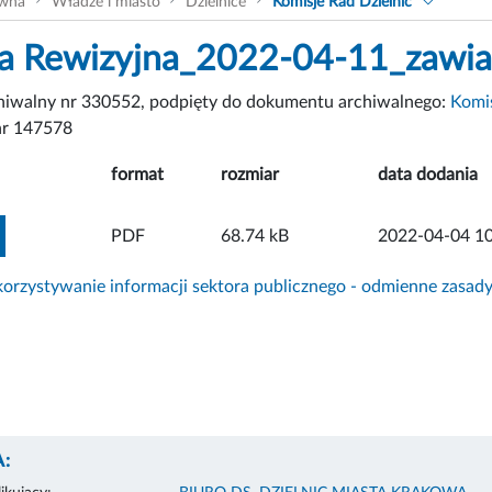
ówna
Władze i miasto
Dzielnice
Komisje Rad Dzielnic
a Rewizyjna_2022-04-11_zawi
chiwalny nr 330552, podpięty do dokumentu archiwalnego:
Komis
r 147578
format
rozmiar
data dodania
ZOBACZ ZAŁĄCZNIK
PDF
68.74 kB
2022-04-04 10
rzystywanie informacji sektora publicznego - odmienne zasad
: