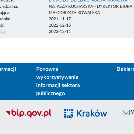
ikujący:
BIURO DS. DZIELNIC MIASTA KRAKOWA
edzialna:
NATASZA KUCHARSKA - DYREKTOR BIURA
ująca:
MAŁGORZATA KOWALSKA
enia:
2021-11-17
ji:
2022-02-15
cji:
2023-12-11
ormacji
Ponowne
Deklar
wykorzystywanie
informacji sektora
publicznego
W