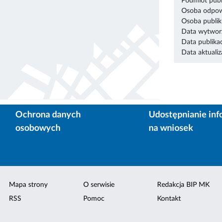
Podmiot publ
Osoba odpowi
Osoba publik
Data wytworz
Data publikac
Data aktualiza
Ochrona danych
Udostępnianie inf
osobowych
na wniosek
Mapa strony
O serwisie
Redakcja BIP MK
RSS
Pomoc
Kontakt