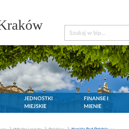
 Kraków
Szukaj w bip
JEDNOSTKI
FINANSE I
MIEJSKIE
MIENIE