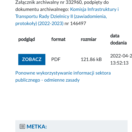
Załącznik archiwalny nr 332960, podpięty do
dokumentu archiwalnego:
Komisja Infrastruktury i
Transportu Rady Dzielnicy II (zawiadomienia,
protokoły) (2022-2023)
nr 146497
data
podgląd
format
rozmiar
dodania
2022-04-
ZOBACZ ZAŁĄCZNIK
ZOBACZ
PDF
121.86 kB
13:52:13
Ponowne wykorzystywanie informacji sektora
publicznego - odmienne zasady
METKA: