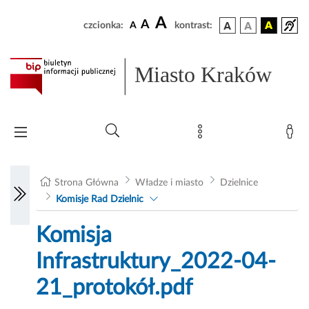
A
A
czcionka:
A
kontrast:
Miasto Kraków
Strona Główna
Władze i miasto
Dzielnice
Komisje Rad Dzielnic
Komisja
Infrastruktury_2022-04-
21_protokół.pdf