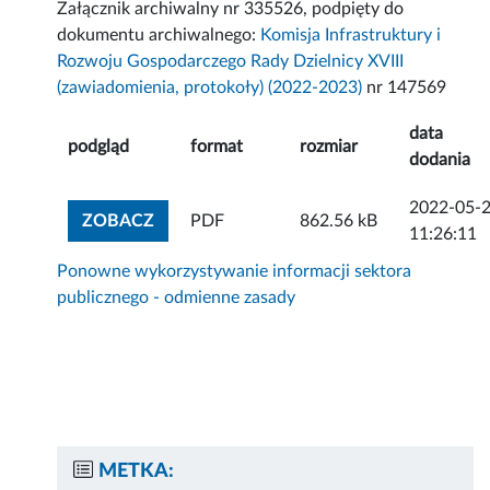
Załącznik archiwalny nr 335526, podpięty do
dokumentu archiwalnego:
Komisja Infrastruktury i
Rozwoju Gospodarczego Rady Dzielnicy XVIII
(zawiadomienia, protokoły) (2022-2023)
nr 147569
data
podgląd
format
rozmiar
dodania
2022-05-
ZOBACZ ZAŁĄCZNIK
ZOBACZ
PDF
862.56 kB
11:26:11
Ponowne wykorzystywanie informacji sektora
publicznego - odmienne zasady
METKA: