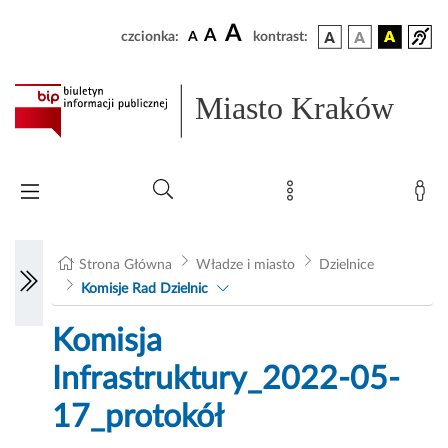
A
A
czcionka:
A
kontrast:
Miasto Kraków
Strona Główna
Władze i miasto
Dzielnice
Komisje Rad Dzielnic
Komisja
Infrastruktury_2022-05-
17_protokół