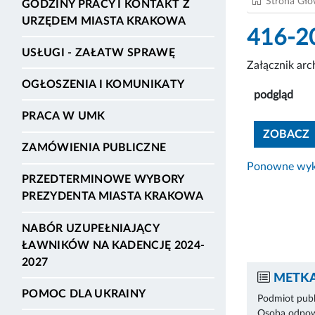
Strona Gł
GODZINY PRACY I KONTAKT Z
URZĘDEM MIASTA KRAKOWA
416-2
USŁUGI - ZAŁATW SPRAWĘ
Załącznik ar
OGŁOSZENIA I KOMUNIKATY
podgląd
PRACA W UMK
ZOBACZ
ZAMÓWIENIA PUBLICZNE
Ponowne wyko
PRZEDTERMINOWE WYBORY
PREZYDENTA MIASTA KRAKOWA
NABÓR UZUPEŁNIAJĄCY
ŁAWNIKÓW NA KADENCJĘ 2024-
2027
METKA
POMOC DLA UKRAINY
Podmiot publ
Osoba odpowi