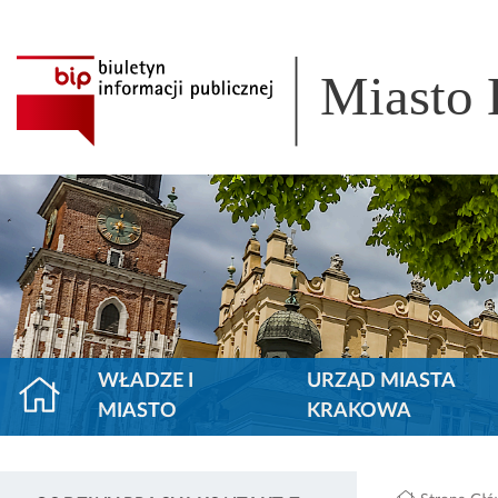
Miasto
WŁADZE I
URZĄD MIASTA
MIASTO
KRAKOWA