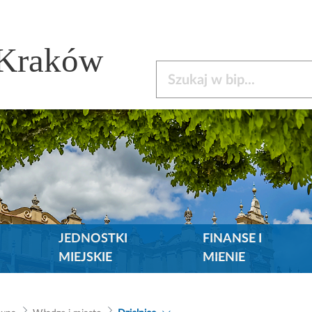
 Kraków
Szukaj w bip
JEDNOSTKI
FINANSE I
MIEJSKIE
MIENIE