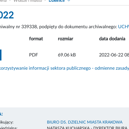
ówna
Władze i miasto
Dzielnice
022
chiwalny nr 339338, podpięty do dokumentu archiwalnego:
UCHW
format
rozmiar
data dodania
ZOBACZ ZAŁĄCZNIK
PDF
69.06 kB
2022-06-22 08
rzystywanie informacji sektora publicznego - odmienne zasad
:
ikujący:
BIURO DS. DZIELNIC MIASTA KRAKOWA
edzialna:
NATASZA KUCHARSKA - DYREKTOR BIURA