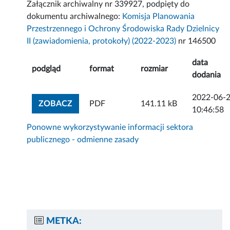
Załącznik archiwalny nr 339927, podpięty do
dokumentu archiwalnego:
Komisja Planowania
Przestrzennego i Ochrony Środowiska Rady Dzielnicy
II (zawiadomienia, protokoły) (2022-2023)
nr 146500
data
podgląd
format
rozmiar
dodania
2022-06-
ZOBACZ ZAŁĄCZNIK
ZOBACZ
PDF
141.11 kB
10:46:58
Ponowne wykorzystywanie informacji sektora
publicznego - odmienne zasady
METKA: