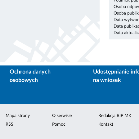
Podmiot publ
Osoba odpowi
Osoba publik
Data wytworz
Data publikac
Data aktualiza
Ochrona danych
Udostępnianie inf
osobowych
na wniosek
Mapa strony
O serwisie
Redakcja BIP MK
RSS
Pomoc
Kontakt