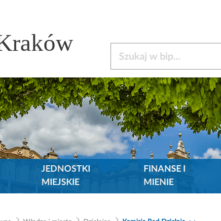
 Kraków
Szukaj w bip
JEDNOSTKI
FINANSE I
MIEJSKIE
MIENIE