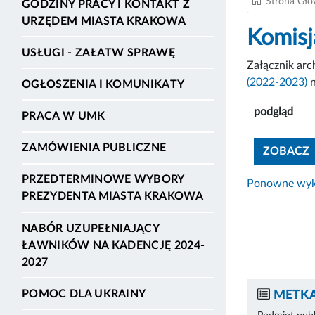
Strona Gł
GODZINY PRACY I KONTAKT Z
URZĘDEM MIASTA KRAKOWA
Komisj
USŁUGI - ZAŁATW SPRAWĘ
Załącznik ar
(2022-2023)
n
OGŁOSZENIA I KOMUNIKATY
podgląd
PRACA W UMK
ZAMÓWIENIA PUBLICZNE
ZOBACZ
PRZEDTERMINOWE WYBORY
Ponowne wyko
PREZYDENTA MIASTA KRAKOWA
NABÓR UZUPEŁNIAJĄCY
ŁAWNIKÓW NA KADENCJĘ 2024-
2027
POMOC DLA UKRAINY
METKA