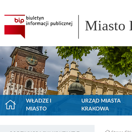
Miasto
WŁADZE I
URZĄD MIASTA
MIASTO
KRAKOWA