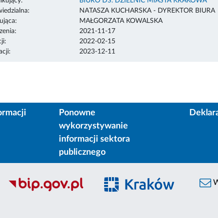
ikujący:
BIURO DS. DZIELNIC MIASTA KRAKOWA
edzialna:
NATASZA KUCHARSKA - DYREKTOR BIURA
ująca:
MAŁGORZATA KOWALSKA
enia:
2021-11-17
ji:
2022-02-15
cji:
2023-12-11
ormacji
Ponowne
Deklar
wykorzystywanie
informacji sektora
publicznego
W