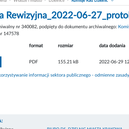
ówna
Władze i miasto
Dzielnice
Komisje Rad Dzielnic
a Rewizyjna_2022-06-27_proto
chiwalny nr 340082, podpięty do dokumentu archiwalnego:
Komis
r 147578
format
rozmiar
data dodania
ZOBACZ ZAŁĄCZNIK
PDF
155.21 kB
2022-06-29 12
rzystywanie informacji sektora publicznego - odmienne zasad
: