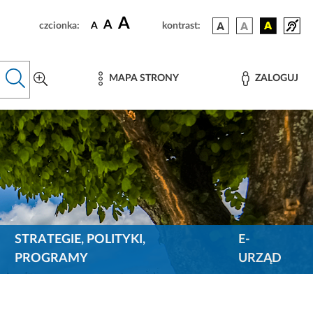
A
A
czcionka:
A
kontrast:
MAPA STRONY
ZALOGUJ
STRATEGIE, POLITYKI,
E-
PROGRAMY
URZĄD