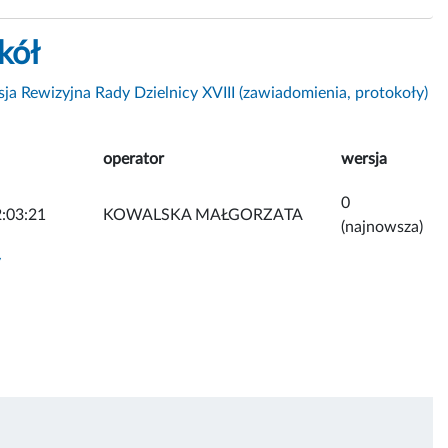
kół
ja Rewizyjna Rady Dzielnicy XVIII (zawiadomienia, protokoły)
operator
wersja
0
:03:21
KOWALSKA MAŁGORZATA
(najnowsza)
y