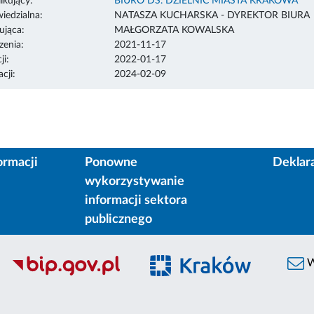
ikujący:
BIURO DS. DZIELNIC MIASTA KRAKOWA
edzialna:
NATASZA KUCHARSKA - DYREKTOR BIURA
ująca:
MAŁGORZATA KOWALSKA
enia:
2021-11-17
ji:
2022-01-17
cji:
2024-02-09
ormacji
Ponowne
Deklar
wykorzystywanie
informacji sektora
publicznego
W