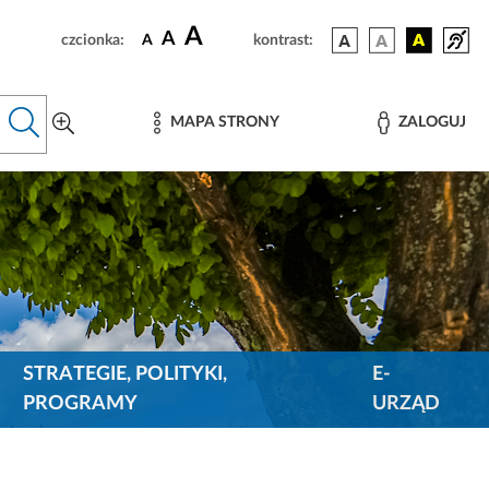
A
A
czcionka:
A
kontrast:
MAPA STRONY
ZALOGUJ
STRATEGIE, POLITYKI,
E-
PROGRAMY
URZĄD