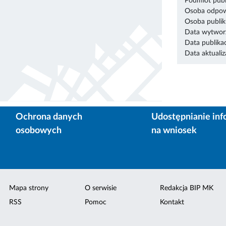
Podmiot publ
Osoba odpowi
Osoba publik
Data wytworz
Data publikac
Data aktualiza
Ochrona danych
Udostępnianie inf
osobowych
na wniosek
Mapa strony
O serwisie
Redakcja BIP MK
RSS
Pomoc
Kontakt