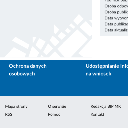
Podmiot publ
Osoba odpowi
Osoba publik
Data wytworz
Data publikac
Data aktualiza
Ochrona danych
Udostępnianie inf
osobowych
na wniosek
Mapa strony
O serwisie
Redakcja BIP MK
RSS
Pomoc
Kontakt