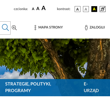
A
A
czcionka:
A
kontrast:
MAPA STRONY
ZALOGUJ
STRATEGIE, POLITYKI,
E-
PROGRAMY
URZĄD