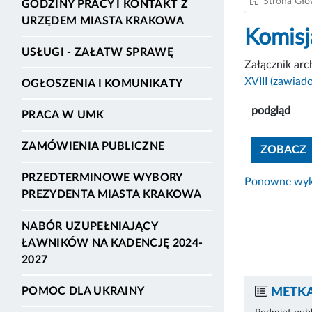
Strona Gł
GODZINY PRACY I KONTAKT Z
URZĘDEM MIASTA KRAKOWA
Komisj
USŁUGI - ZAŁATW SPRAWĘ
Załącznik ar
XVIII (zawiad
OGŁOSZENIA I KOMUNIKATY
podgląd
PRACA W UMK
ZAMÓWIENIA PUBLICZNE
ZOBACZ
PRZEDTERMINOWE WYBORY
Ponowne wyko
PREZYDENTA MIASTA KRAKOWA
NABÓR UZUPEŁNIAJĄCY
ŁAWNIKÓW NA KADENCJĘ 2024-
2027
POMOC DLA UKRAINY
METKA