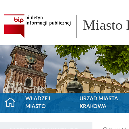
Miasto
WŁADZE I
URZĄD MIASTA
MIASTO
KRAKOWA