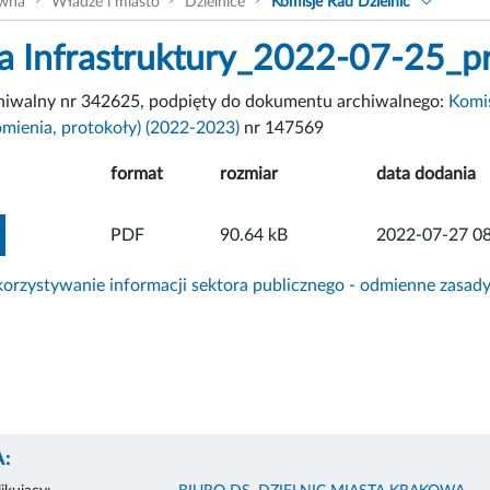
ówna
Władze i miasto
Dzielnice
Komisje Rad Dzielnic
a Infrastruktury_2022-07-25_p
chiwalny nr 342625, podpięty do dokumentu archiwalnego:
Komis
omienia, protokoły) (2022-2023)
nr 147569
format
rozmiar
data dodania
ZOBACZ ZAŁĄCZNIK
PDF
90.64 kB
2022-07-27 08
rzystywanie informacji sektora publicznego - odmienne zasad
: