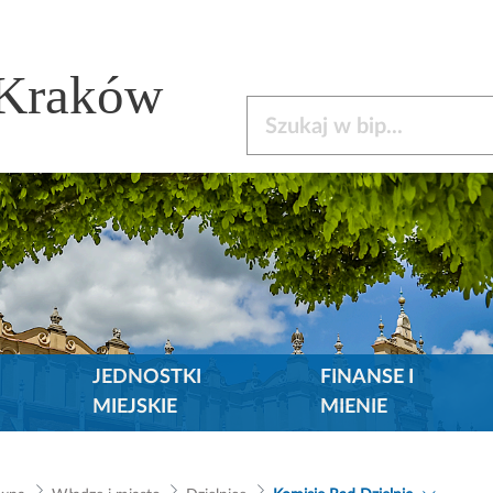
 Kraków
Szukaj w bip
JEDNOSTKI
FINANSE I
MIEJSKIE
MIENIE