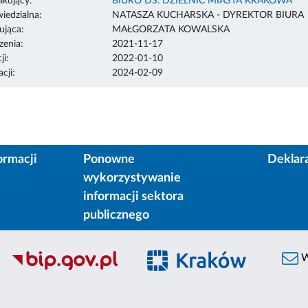
ikujący:
BIURO DS. DZIELNIC MIASTA KRAKOWA
edzialna:
NATASZA KUCHARSKA - DYREKTOR BIURA
ująca:
MAŁGORZATA KOWALSKA
enia:
2021-11-17
ji:
2022-01-10
cji:
2024-02-09
ormacji
Ponowne
Deklar
wykorzystywanie
informacji sektora
publicznego
W