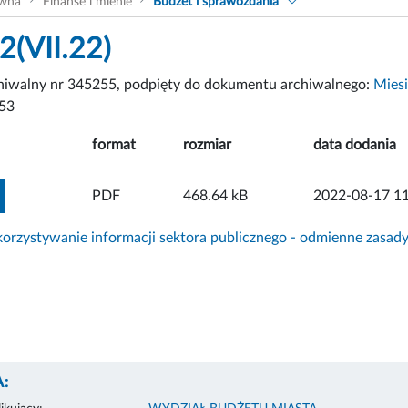
ówna
Finanse i mienie
Budżet i sprawozdania
2(VII.22)
chiwalny nr 345255, podpięty do dokumentu archiwalnego:
Miesi
53
format
rozmiar
data dodania
ZOBACZ ZAŁĄCZNIK
PDF
468.64 kB
2022-08-17 11
rzystywanie informacji sektora publicznego - odmienne zasad
: