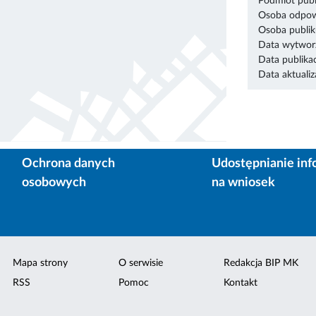
Podmiot publ
Osoba odpowi
Osoba publik
Data wytworz
Data publikac
Data aktualiza
Ochrona danych
Udostępnianie inf
osobowych
na wniosek
Mapa strony
O serwisie
Redakcja BIP MK
RSS
Pomoc
Kontakt