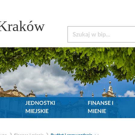
 Kraków
Szukaj w bip
JEDNOSTKI
FINANSE I
MIEJSKIE
MIENIE