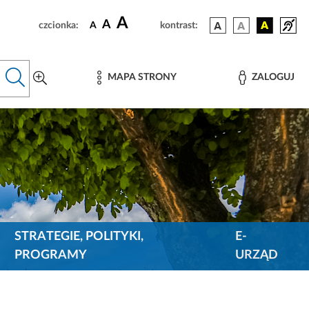
A
A
czcionka:
A
kontrast:
MAPA STRONY
ZALOGUJ
STRATEGIE, POLITYKI,
E-
PROGRAMY
URZĄD