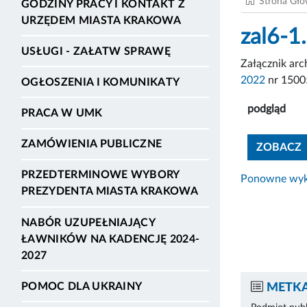
Strona Gł
GODZINY PRACY I KONTAKT Z
URZĘDEM MIASTA KRAKOWA
zal6-1.
USŁUGI - ZAŁATW SPRAWĘ
Załącznik ar
2022
nr 1500
OGŁOSZENIA I KOMUNIKATY
podgląd
PRACA W UMK
ZAMÓWIENIA PUBLICZNE
ZOBACZ
PRZEDTERMINOWE WYBORY
Ponowne wyko
PREZYDENTA MIASTA KRAKOWA
NABÓR UZUPEŁNIAJĄCY
ŁAWNIKÓW NA KADENCJĘ 2024-
2027
POMOC DLA UKRAINY
METKA