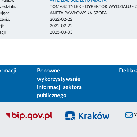
ikujący:
WYDZIAŁ BUDŻETU MIASTA
edzialna:
TOMASZ TYLEK - DYREKTOR WYDZIAŁU - 
ująca:
ANETA PAWŁOWSKA-SZOPA
enia:
2022-02-22
ji:
2022-02-22
cji:
2025-03-03
ormacji
Ponowne
Deklar
wykorzystywanie
informacji sektora
publicznego
W