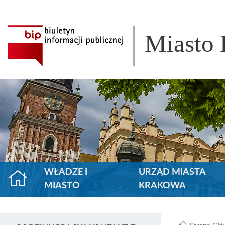
Miasto
WŁADZE I
URZĄD MIASTA
MIASTO
KRAKOWA