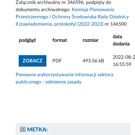
Załącznik archiwalny nr 346596, podpięty do
dokumentu archiwalnego:
Komisja Planowania
Przestrzennego i Ochrony Środowiska Rady Dzielnicy
II (zawiadomienia, protokoły) (2022-2023)
nr 146500
data
podgląd
format
rozmiar
dodania
2022-08-
ZOBACZ ZAŁĄCZNIK
ZOBACZ
PDF
493.56 kB
16:55:59
Ponowne wykorzystywanie informacji sektora
publicznego - odmienne zasady
METKA: