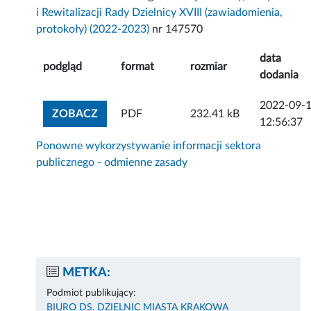
i Rewitalizacji Rady Dzielnicy XVIII (zawiadomienia,
protokoły) (2022-2023)
nr 147570
data
podgląd
format
rozmiar
dodania
2022-09-
ZOBACZ ZAŁĄCZNIK
ZOBACZ
PDF
232.41 kB
12:56:37
Ponowne wykorzystywanie informacji sektora
publicznego - odmienne zasady
METKA:
Podmiot publikujący:
BIURO DS. DZIELNIC MIASTA KRAKOWA