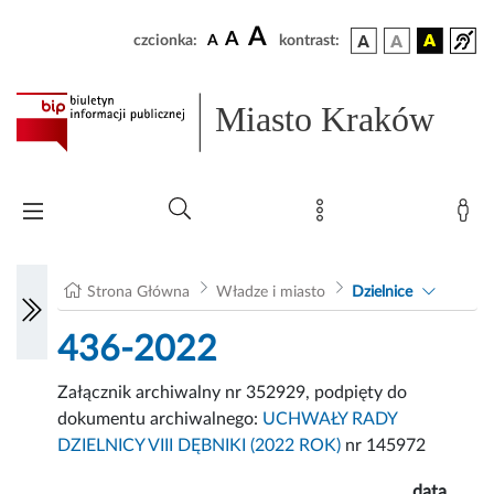
A
A
czcionka:
A
kontrast:
Miasto Kraków
Strona Główna
Władze i miasto
Dzielnice
436-2022
Załącznik archiwalny nr 352929, podpięty do
dokumentu archiwalnego:
UCHWAŁY RADY
DZIELNICY VIII DĘBNIKI (2022 ROK)
nr 145972
data