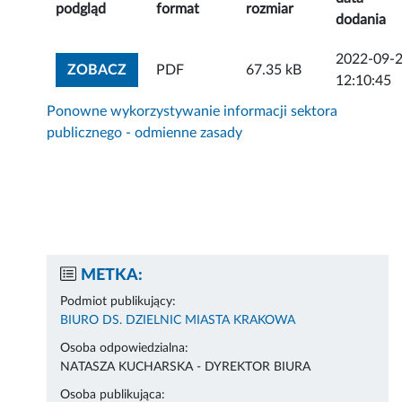
podgląd
format
rozmiar
dodania
2022-09-
ZOBACZ ZAŁĄCZNIK
ZOBACZ
PDF
67.35 kB
12:10:45
Ponowne wykorzystywanie informacji sektora
publicznego - odmienne zasady
METKA:
Podmiot publikujący:
BIURO DS. DZIELNIC MIASTA KRAKOWA
Osoba odpowiedzialna:
NATASZA KUCHARSKA - DYREKTOR BIURA
Osoba publikująca: