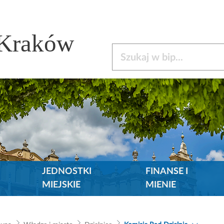
 Kraków
Szukaj w bip
JEDNOSTKI
FINANSE I
MIEJSKIE
MIENIE