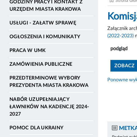
Strona Gł
GODZINY PRACY I KONTAKT Z
URZĘDEM MIASTA KRAKOWA
Komisj
USŁUGI - ZAŁATW SPRAWĘ
Załącznik ar
(2022-2023)
n
OGŁOSZENIA I KOMUNIKATY
podgląd
PRACA W UMK
ZAMÓWIENIA PUBLICZNE
ZOBACZ
PRZEDTERMINOWE WYBORY
Ponowne wyko
PREZYDENTA MIASTA KRAKOWA
NABÓR UZUPEŁNIAJĄCY
ŁAWNIKÓW NA KADENCJĘ 2024-
2027
POMOC DLA UKRAINY
METKA