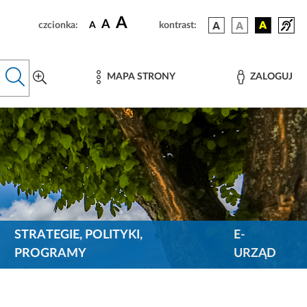
A
A
czcionka:
A
kontrast:
MAPA STRONY
ZALOGUJ
STRATEGIE, POLITYKI,
E-
PROGRAMY
URZĄD