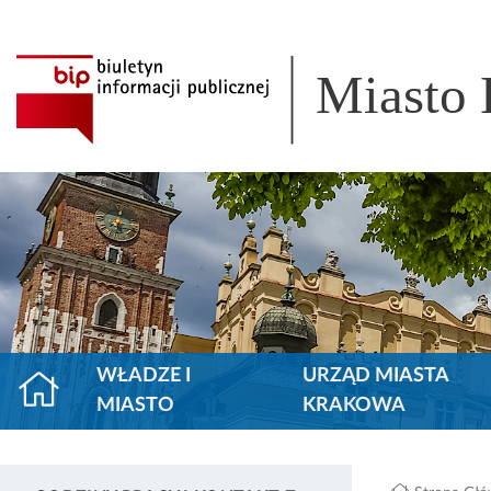
Miasto
WŁADZE I
URZĄD MIASTA
MIASTO
KRAKOWA