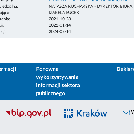
ikujący:
BIURO DS. DZIELNIC MIASTA KRAKOWA
edzialna:
NATASZA KUCHARSKA - DYREKTOR BIURA
ująca:
IZABELA ŁUCEK
enia:
2021-10-28
ji:
2022-01-14
cji:
2024-02-14
ormacji
Ponowne
Deklar
wykorzystywanie
informacji sektora
publicznego
W