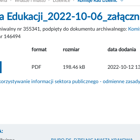
ówna
Władze i miasto
Dzielnice
Komisje Rad Dzielnic
a Edukacji_2022-10-06_załączn
chiwalny nr 355341, podpięty do dokumentu archiwalnego:
Komis
r 146494
format
rozmiar
data dodania
ZOBACZ ZAŁĄCZNIK
PDF
198.46 kB
2022-10-12 13
rzystywanie informacji sektora publicznego - odmienne zasad
: