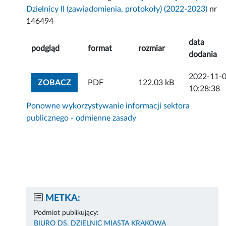
Dzielnicy II (zawiadomienia, protokoły) (2022-2023)
nr
146494
data
podgląd
format
rozmiar
dodania
2022-11-
ZOBACZ ZAŁĄCZNIK
ZOBACZ
PDF
122.03 kB
10:28:38
Ponowne wykorzystywanie informacji sektora
publicznego - odmienne zasady
METKA:
Podmiot publikujący:
BIURO DS. DZIELNIC MIASTA KRAKOWA