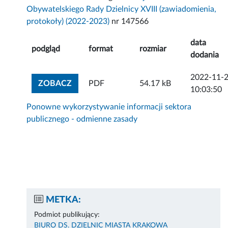
Obywatelskiego Rady Dzielnicy XVIII (zawiadomienia,
protokoły) (2022-2023)
nr 147566
data
podgląd
format
rozmiar
dodania
2022-11-
ZOBACZ ZAŁĄCZNIK
ZOBACZ
PDF
54.17 kB
10:03:50
Ponowne wykorzystywanie informacji sektora
publicznego - odmienne zasady
METKA:
Podmiot publikujący:
BIURO DS. DZIELNIC MIASTA KRAKOWA