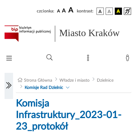
A
A
czcionka:
A
kontrast:
Miasto Kraków
Strona Główna
Władze i miasto
Dzielnice
Komisje Rad Dzielnic
Komisja
Infrastruktury_2023-01-
23_protokół