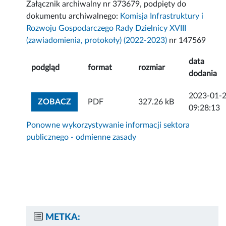
Załącznik archiwalny nr 373679, podpięty do
dokumentu archiwalnego:
Komisja Infrastruktury i
Rozwoju Gospodarczego Rady Dzielnicy XVIII
(zawiadomienia, protokoły) (2022-2023)
nr 147569
data
podgląd
format
rozmiar
dodania
2023-01-
ZOBACZ ZAŁĄCZNIK
ZOBACZ
PDF
327.26 kB
09:28:13
Ponowne wykorzystywanie informacji sektora
publicznego - odmienne zasady
METKA: