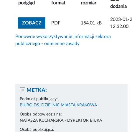
podgląd
format
rozmiar
dodania
2023-01-
ZOBACZ ZAŁĄCZNIK
ZOBACZ
PDF
154.01 kB
12:32:00
Ponowne wykorzystywanie informacji sektora
publicznego - odmienne zasady
METKA:
Podmiot publikujący:
BIURO DS. DZIELNIC MIASTA KRAKOWA
Osoba odpowiedzialna:
NATASZA KUCHARSKA - DYREKTOR BIURA
Osoba publikująca: