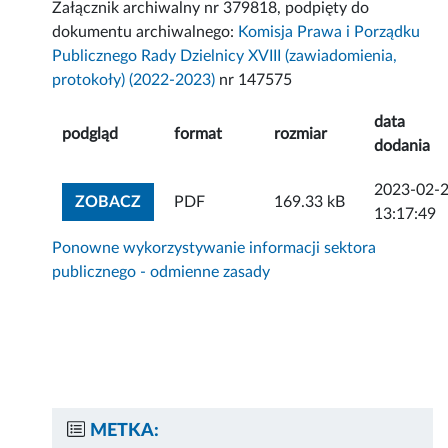
Załącznik archiwalny nr 379818, podpięty do
dokumentu archiwalnego:
Komisja Prawa i Porządku
Publicznego Rady Dzielnicy XVIII (zawiadomienia,
protokoły) (2022-2023)
nr 147575
data
podgląd
format
rozmiar
dodania
2023-02-
ZOBACZ ZAŁĄCZNIK
ZOBACZ
PDF
169.33 kB
13:17:49
Ponowne wykorzystywanie informacji sektora
publicznego - odmienne zasady
METKA: