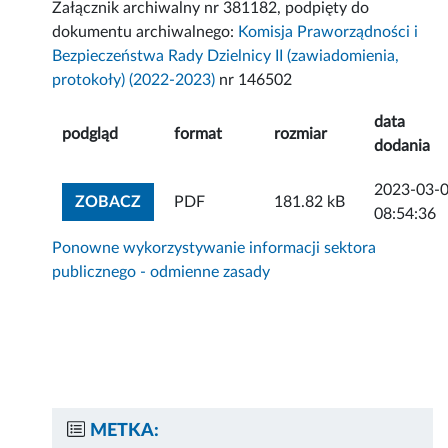
Załącznik archiwalny nr 381182, podpięty do
dokumentu archiwalnego:
Komisja Praworządności i
Bezpieczeństwa Rady Dzielnicy II (zawiadomienia,
protokoły) (2022-2023)
nr 146502
data
podgląd
format
rozmiar
dodania
2023-03-
ZOBACZ ZAŁĄCZNIK
ZOBACZ
PDF
181.82 kB
08:54:36
Ponowne wykorzystywanie informacji sektora
publicznego - odmienne zasady
METKA: