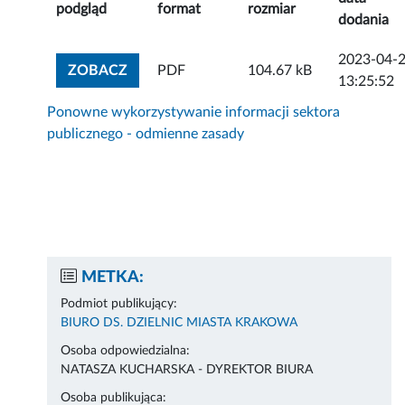
podgląd
format
rozmiar
dodania
2023-04-
ZOBACZ ZAŁĄCZNIK
ZOBACZ
PDF
104.67 kB
13:25:52
Ponowne wykorzystywanie informacji sektora
publicznego - odmienne zasady
METKA:
Podmiot publikujący:
BIURO DS. DZIELNIC MIASTA KRAKOWA
Osoba odpowiedzialna:
NATASZA KUCHARSKA - DYREKTOR BIURA
Osoba publikująca: