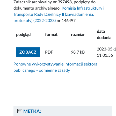
Załącznik archiwalny nr 397498, podpięty do
dokumentu archiwalnego:
Komisja Infrastruktury i
Transportu Rady Dzielnicy II (zawiadomienia,
protokoły) (2022-2023)
nr 146497
data
podgląd
format
rozmiar
dodania
2023-05-
ZOBACZ ZAŁĄCZNIK
ZOBACZ
PDF
98.7 kB
11:01:56
Ponowne wykorzystywanie informacji sektora
publicznego - odmienne zasady
METKA: