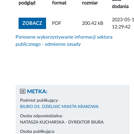
podgląd
format
rozmiar
dodania
2023-05-
ZOBACZ ZAŁĄCZNIK
ZOBACZ
PDF
200.42 kB
12:29:42
Ponowne wykorzystywanie informacji sektora
publicznego - odmienne zasady
METKA:
Podmiot publikujący:
BIURO DS. DZIELNIC MIASTA KRAKOWA
Osoba odpowiedzialna:
NATASZA KUCHARSKA - DYREKTOR BIURA
Osoba publikująca: