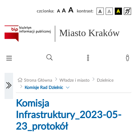
A
A
czcionka:
A
kontrast:
Miasto Kraków
Strona Główna
Władze i miasto
Dzielnice
Komisje Rad Dzielnic
Komisja
Infrastruktury_2023-05-
23_protokół