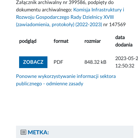
Załącznik archiwalny nr 399586, podpięty do
dokumentu archiwalnego:
Komisja Infrastruktury i
Rozwoju Gospodarczego Rady Dzielnicy XVIII
(zawiadomienia, protokoły) (2022-2023)
nr 147569
data
podgląd
format
rozmiar
dodania
2023-05-
ZOBACZ ZAŁĄCZNIK
ZOBACZ
PDF
848.32 kB
12:50:32
Ponowne wykorzystywanie informacji sektora
publicznego - odmienne zasady
METKA: