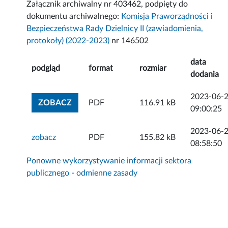
Załącznik archiwalny nr 403462, podpięty do
dokumentu archiwalnego:
Komisja Praworządności i
Bezpieczeństwa Rady Dzielnicy II (zawiadomienia,
protokoły) (2022-2023)
nr 146502
data
podgląd
format
rozmiar
dodania
2023-06-
ZOBACZ ZAŁĄCZNIK
ZOBACZ
PDF
116.91 kB
09:00:25
2023-06-
zobacz
PDF
155.82 kB
08:58:50
Ponowne wykorzystywanie informacji sektora
publicznego - odmienne zasady