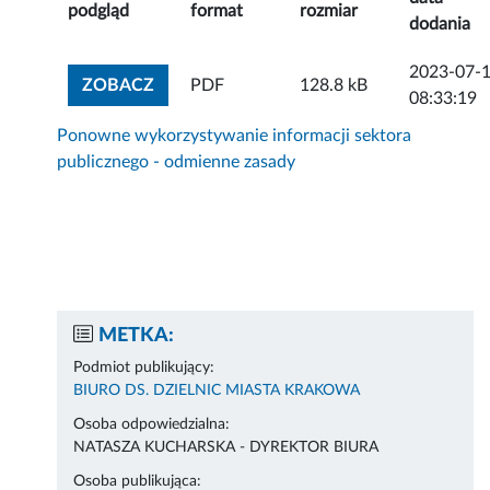
podgląd
format
rozmiar
dodania
2023-07-
ZOBACZ ZAŁĄCZNIK
ZOBACZ
PDF
128.8 kB
08:33:19
Ponowne wykorzystywanie informacji sektora
publicznego - odmienne zasady
METKA:
Podmiot publikujący:
BIURO DS. DZIELNIC MIASTA KRAKOWA
Osoba odpowiedzialna:
NATASZA KUCHARSKA - DYREKTOR BIURA
Osoba publikująca: