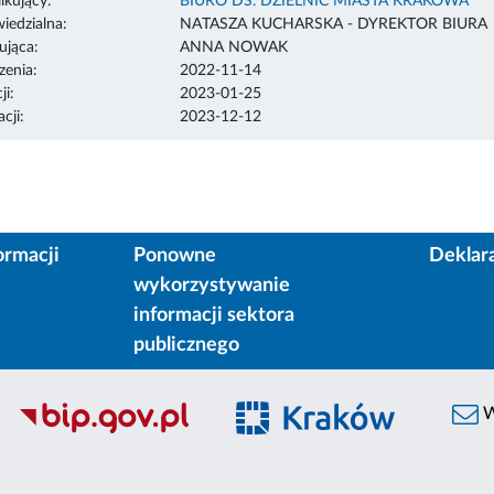
ikujący:
BIURO DS. DZIELNIC MIASTA KRAKOWA
edzialna:
NATASZA KUCHARSKA - DYREKTOR BIURA
ująca:
ANNA NOWAK
enia:
2022-11-14
ji:
2023-01-25
cji:
2023-12-12
ormacji
Ponowne
Deklar
wykorzystywanie
informacji sektora
publicznego
W