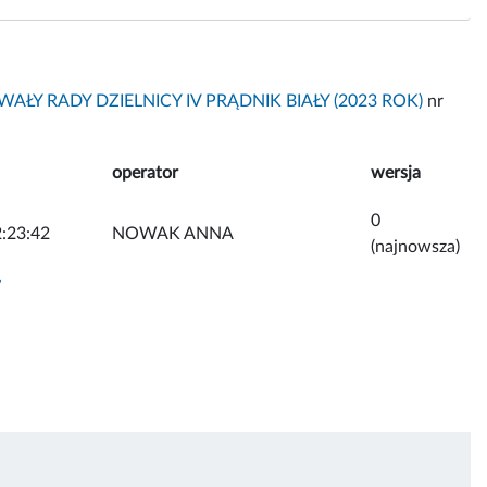
AŁY RADY DZIELNICY IV PRĄDNIK BIAŁY (2023 ROK)
nr
operator
wersja
0
:23:42
NOWAK ANNA
(najnowsza)
y