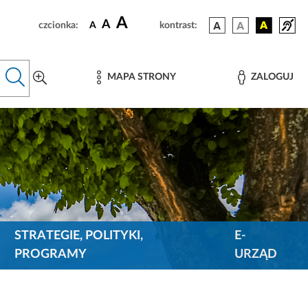
A
A
czcionka:
A
kontrast:
MAPA STRONY
ZALOGUJ
STRATEGIE, POLITYKI,
E-
PROGRAMY
URZĄD