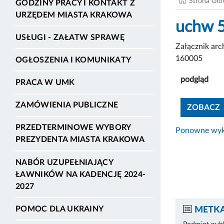
Strona Gł
GODZINY PRACY I KONTAKT Z
URZĘDEM MIASTA KRAKOWA
uchw 
USŁUGI - ZAŁATW SPRAWĘ
Załącznik ar
160005
OGŁOSZENIA I KOMUNIKATY
podgląd
PRACA W UMK
ZAMÓWIENIA PUBLICZNE
ZOBACZ
PRZEDTERMINOWE WYBORY
Ponowne wyko
PREZYDENTA MIASTA KRAKOWA
NABÓR UZUPEŁNIAJĄCY
ŁAWNIKÓW NA KADENCJĘ 2024-
2027
POMOC DLA UKRAINY
METKA