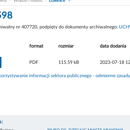
ówna
Władze i miasto
Dzielnice
598
chiwalny nr 407720, podpięty do dokumentu archiwalnego:
UCHW
format
rozmiar
data dodania
ZOBACZ ZAŁĄCZNIK
PDF
115.59 kB
2023-07-18 12
rzystywanie informacji sektora publicznego - odmienne zasad
: