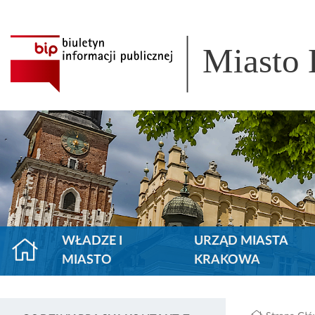
Miasto
WŁADZE I
URZĄD MIASTA
MIASTO
KRAKOWA