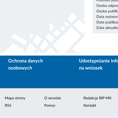
Podmiot publ
Osoba odpowi
Osoba publik
Data wytworz
Data publikac
Data aktualiza
Ochrona danych
Udostępnianie inf
osobowych
na wniosek
Mapa strony
O serwisie
Redakcja BIP MK
RSS
Pomoc
Kontakt