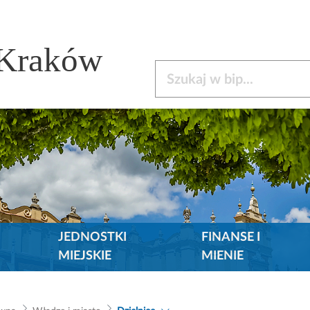
 Kraków
Szukaj w bip
JEDNOSTKI
FINANSE I
MIEJSKIE
MIENIE