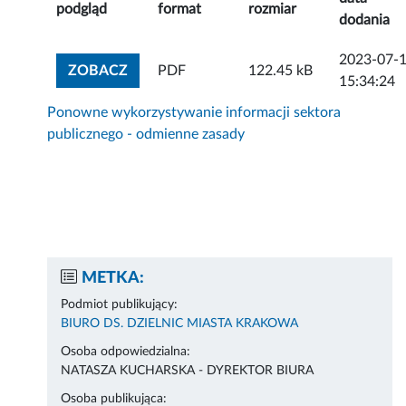
podgląd
format
rozmiar
dodania
2023-07-
ZOBACZ ZAŁĄCZNIK
ZOBACZ
PDF
122.45 kB
15:34:24
Ponowne wykorzystywanie informacji sektora
publicznego - odmienne zasady
METKA:
Podmiot publikujący:
BIURO DS. DZIELNIC MIASTA KRAKOWA
Osoba odpowiedzialna:
NATASZA KUCHARSKA - DYREKTOR BIURA
Osoba publikująca: