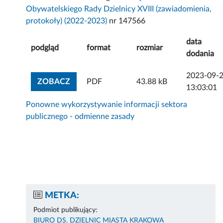
Obywatelskiego Rady Dzielnicy XVIII (zawiadomienia,
protokoły) (2022-2023)
nr 147566
data
podgląd
format
rozmiar
dodania
2023-09-
ZOBACZ ZAŁĄCZNIK
ZOBACZ
PDF
43.88 kB
13:03:01
Ponowne wykorzystywanie informacji sektora
publicznego - odmienne zasady
METKA:
Podmiot publikujący:
BIURO DS. DZIELNIC MIASTA KRAKOWA