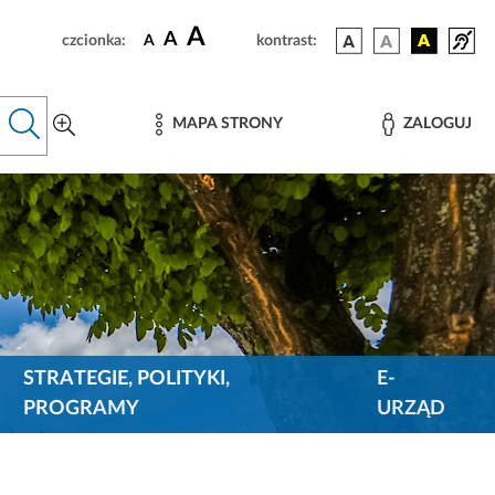
A
A
czcionka:
A
kontrast:
MAPA STRONY
ZALOGUJ
STRATEGIE, POLITYKI,
E-
PROGRAMY
URZĄD