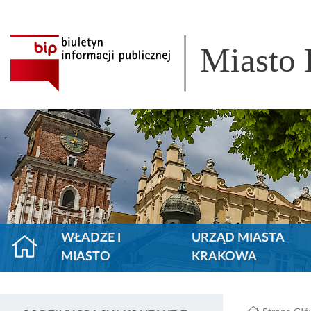
Miasto
WŁADZE I
URZĄD MIASTA
MIASTO
KRAKOWA