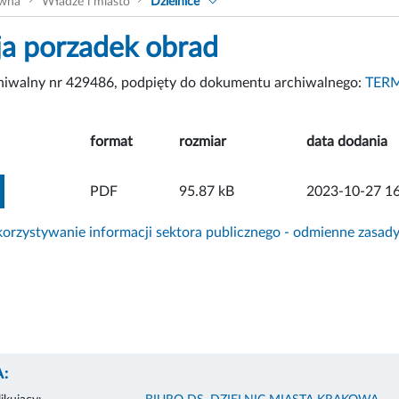
ówna
Władze i miasto
Dzielnice
ja porzadek obrad
chiwalny nr 429486, podpięty do dokumentu archiwalnego:
TERM
format
rozmiar
data dodania
ZOBACZ ZAŁĄCZNIK
PDF
95.87 kB
2023-10-27 16
rzystywanie informacji sektora publicznego - odmienne zasad
: