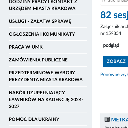
Strona Gł
GODZINY PRACY I KONTAKT Z
URZĘDEM MIASTA KRAKOWA
82 ses
USŁUGI - ZAŁATW SPRAWĘ
Załącznik ar
nr 159854
OGŁOSZENIA I KOMUNIKATY
podgląd
PRACA W UMK
ZAMÓWIENIA PUBLICZNE
ZOBACZ
PRZEDTERMINOWE WYBORY
Ponowne wyko
PREZYDENTA MIASTA KRAKOWA
NABÓR UZUPEŁNIAJĄCY
ŁAWNIKÓW NA KADENCJĘ 2024-
2027
POMOC DLA UKRAINY
METKA