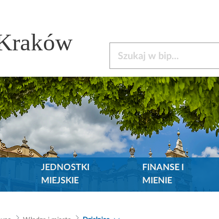
 Kraków
Szukaj w bip
JEDNOSTKI
FINANSE I
MIEJSKIE
MIENIE