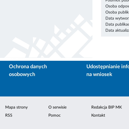
Podmiot publ
Osoba odpowi
Osoba publik
Data wytworz
Data publikac
Data aktualiza
Ochrona danych
Udostępnianie inf
osobowych
na wniosek
Mapa strony
O serwisie
Redakcja BIP MK
RSS
Pomoc
Kontakt