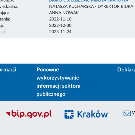
ikujący:
BIURO DS. DZIELNIC MIASTA KRAKOWA
edzialna:
NATASZA KUCHARSKA - DYREKTOR BIURA
ująca:
ANNA NOWAK
enia:
2022-11-10
ji:
2022-12-30
cji:
2023-11-24
ormacji
Ponowne
Deklar
wykorzystywanie
informacji sektora
publicznego
W