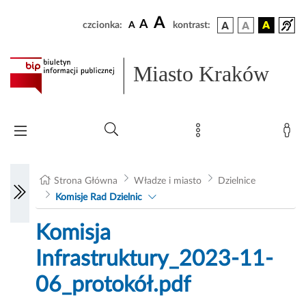
A
A
czcionka:
A
kontrast:
Miasto Kraków
Strona Główna
Władze i miasto
Dzielnice
Komisje Rad Dzielnic
Komisja
Infrastruktury_2023-11-
06_protokół.pdf