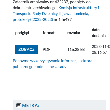
Załącznik archiwalny nr 432237, podpięty do
dokumentu archiwalnego:
Komisja Infrastruktury i
Transportu Rady Dzielnicy II (zawiadomienia,
protokoły) (2022-2023)
nr 146497
data
podgląd
format
rozmiar
dodania
2023-11-
ZOBACZ ZAŁĄCZNIK
ZOBACZ
PDF
116.28 kB
08:16:57
Ponowne wykorzystywanie informacji sektora
publicznego - odmienne zasady
METKA: