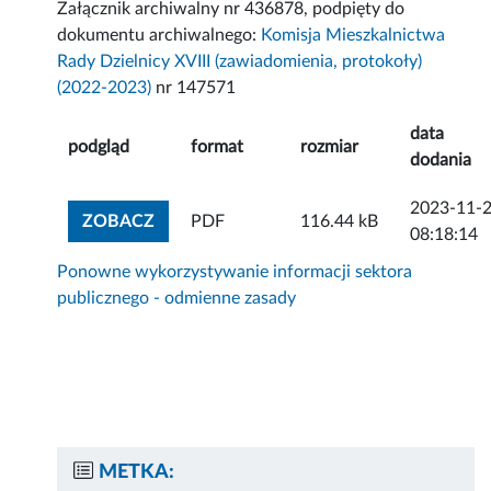
Załącznik archiwalny nr 436878, podpięty do
dokumentu archiwalnego:
Komisja Mieszkalnictwa
Rady Dzielnicy XVIII (zawiadomienia, protokoły)
(2022-2023)
nr 147571
data
podgląd
format
rozmiar
dodania
2023-11-
ZOBACZ ZAŁĄCZNIK
ZOBACZ
PDF
116.44 kB
08:18:14
Ponowne wykorzystywanie informacji sektora
publicznego - odmienne zasady
METKA: