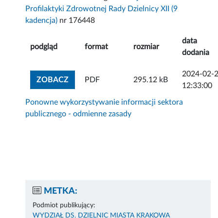
Profilaktyki Zdrowotnej Rady Dzielnicy XII (9
kadencja)
nr 176448
data
podgląd
format
rozmiar
dodania
2024-02-
ZOBACZ ZAŁĄCZNIK
ZOBACZ
PDF
295.12 kB
12:33:00
Ponowne wykorzystywanie informacji sektora
publicznego - odmienne zasady
METKA:
Podmiot publikujący:
WYDZIAŁ DS. DZIELNIC MIASTA KRAKOWA