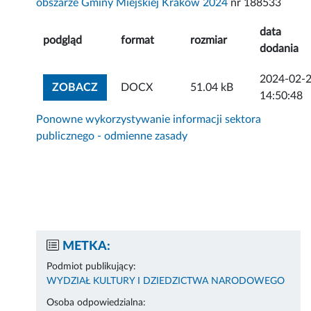
obszarze Gminy Miejskiej Kraków 2024
nr 188533
data
podgląd
format
rozmiar
dodania
2024-02-
ZOBACZ ZAŁĄCZNIK
ZOBACZ
DOCX
51.04 kB
14:50:48
Ponowne wykorzystywanie informacji sektora
publicznego - odmienne zasady
METKA:
Podmiot publikujący:
WYDZIAŁ KULTURY I DZIEDZICTWA NARODOWEGO
Osoba odpowiedzialna: