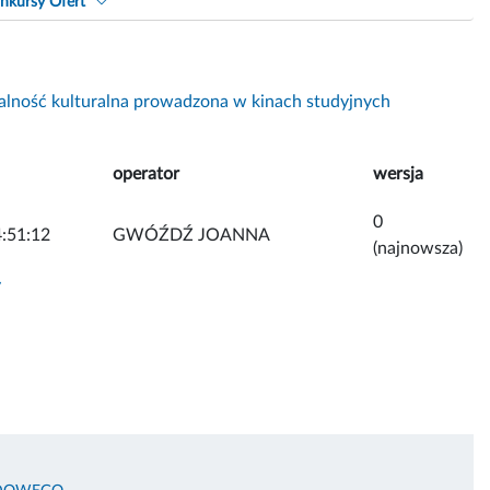
nkursy Ofert
alność kulturalna prowadzona w kinach studyjnych
operator
wersja
0
:51:12
GWÓŹDŹ JOANNA
(najnowsza)
y