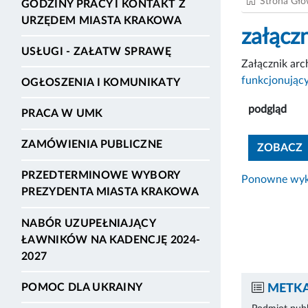
Strona Gł
GODZINY PRACY I KONTAKT Z
URZĘDEM MIASTA KRAKOWA
załączn
USŁUGI - ZAŁATW SPRAWĘ
Załącznik ar
funkcjonując
OGŁOSZENIA I KOMUNIKATY
podgląd
PRACA W UMK
ZAMÓWIENIA PUBLICZNE
ZOBACZ
PRZEDTERMINOWE WYBORY
Ponowne wyko
PREZYDENTA MIASTA KRAKOWA
NABÓR UZUPEŁNIAJĄCY
ŁAWNIKÓW NA KADENCJĘ 2024-
2027
POMOC DLA UKRAINY
METKA