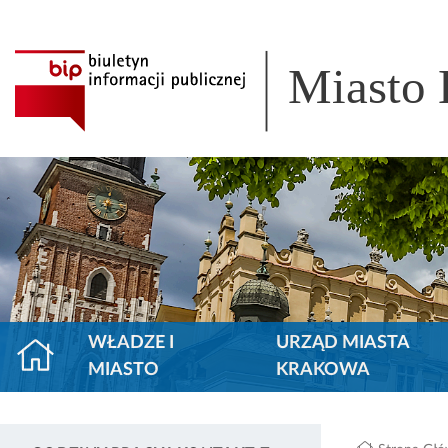
Miasto
WŁADZE I
URZĄD MIASTA
MIASTO
KRAKOWA