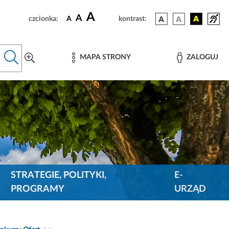
A
A
czcionka:
A
kontrast:
MAPA STRONY
ZALOGUJ
STRATEGIE, POLITYKI,
E-
PROGRAMY
URZĄD