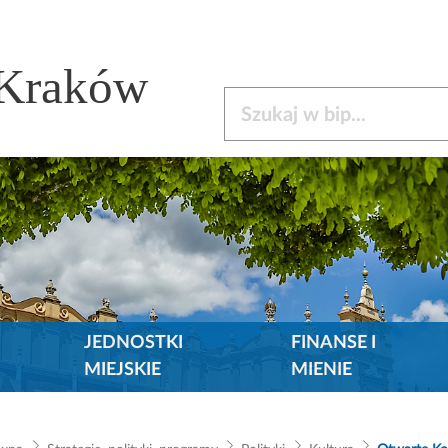
 Kraków
Szukaj w bip
JEDNOSTKI
FINANSE I
MIEJSKIE
MIENIE