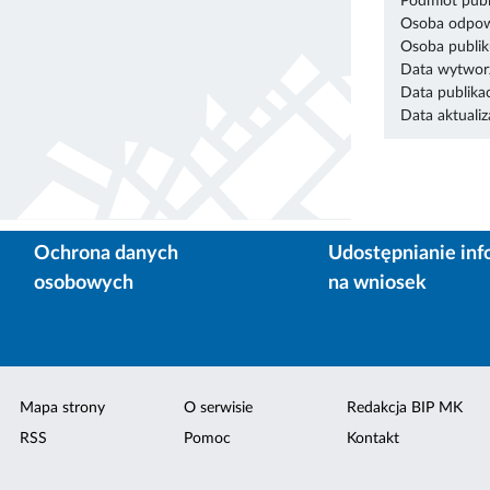
Podmiot publ
Osoba odpowi
Osoba publik
Data wytworz
Data publikac
Data aktualiza
Ochrona danych
Udostępnianie inf
osobowych
na wniosek
Mapa strony
O serwisie
Redakcja BIP MK
RSS
Pomoc
Kontakt