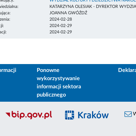
ikujący:
WYDZIAŁ KULTURY I DZIEDZICTWA NAR
edzialna:
KATARZYNA OLESIAK - DYREKTOR WYDZI
ująca:
JOANNA GWÓŹDŹ
enia:
2024-02-28
ji:
2024-02-29
cji:
2024-02-29
ormacji
Ponowne
Deklar
wykorzystywanie
informacji sektora
publicznego
W