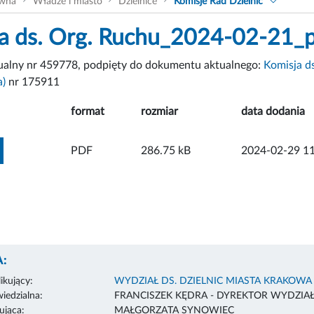
ówna
Władze i miasto
Dzielnice
Komisje Rad Dzielnic
a ds. Org. Ruchu_2024-02-21_p
tualny nr 459778, podpięty do dokumentu aktualnego:
Komisja ds
a)
nr 175911
format
rozmiar
data dodania
ZOBACZ ZAŁĄCZNIK
PDF
286.75 kB
2024-02-29 11
:
ikujący:
WYDZIAŁ DS. DZIELNIC MIASTA KRAKOWA
edzialna:
FRANCISZEK KĘDRA - DYREKTOR WYDZIA
ująca:
MAŁGORZATA SYNOWIEC