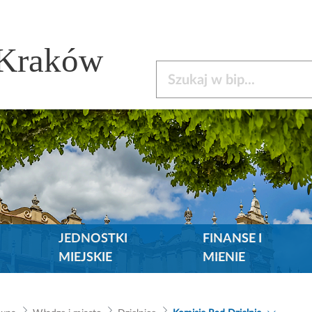
 Kraków
Szukaj w bip
JEDNOSTKI
FINANSE I
MIEJSKIE
MIENIE