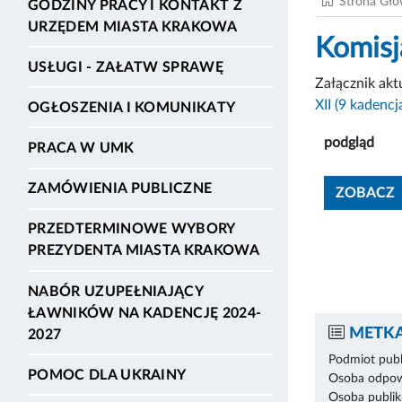
Strona Gł
GODZINY PRACY I KONTAKT Z
URZĘDEM MIASTA KRAKOWA
Komisj
USŁUGI - ZAŁATW SPRAWĘ
Załącznik ak
XII (9 kadencj
OGŁOSZENIA I KOMUNIKATY
podgląd
PRACA W UMK
ZAMÓWIENIA PUBLICZNE
ZOBACZ
PRZEDTERMINOWE WYBORY
PREZYDENTA MIASTA KRAKOWA
NABÓR UZUPEŁNIAJĄCY
ŁAWNIKÓW NA KADENCJĘ 2024-
METKA
2027
Podmiot publ
POMOC DLA UKRAINY
Osoba odpowi
Osoba publik