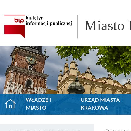
Miasto
WŁADZE I
URZĄD MIASTA
MIASTO
KRAKOWA