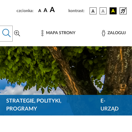
A
A
czcionka:
A
kontrast:
MAPA STRONY
ZALOGUJ
STRATEGIE, POLITYKI,
E-
PROGRAMY
URZĄD