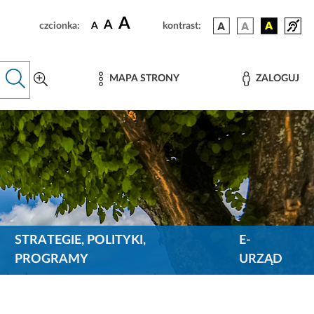
A
A
czcionka:
A
kontrast:
MAPA STRONY
ZALOGUJ
STRATEGIE, POLITYKI,
E-
PROGRAMY
URZĄD