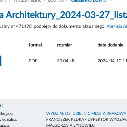
ówna
Władze i miasto
Dzielnice
Komisje Rad Dzielnic
a Architektury_2024-03-27_list
tualny nr 471490, podpięty do dokumentu aktualnego:
Komisja Ar
format
rozmiar
data dodania
ZOBACZ ZAŁĄCZNIK
PDF
33.04 kB
2024-04-10 11
:
ikujący:
WYDZIAŁ DS. DZIELNIC MIASTA KRAKOWA
edzialna:
FRANCISZEK KĘDRA - DYREKTOR WYDZIA
ująca:
MAŁGORZATA SYNOWIEC