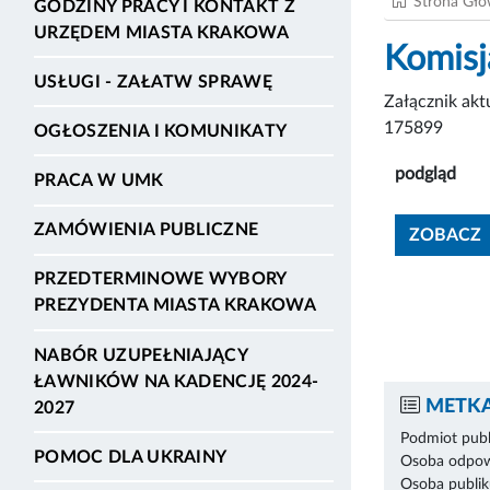
Strona Gł
GODZINY PRACY I KONTAKT Z
URZĘDEM MIASTA KRAKOWA
Komisj
USŁUGI - ZAŁATW SPRAWĘ
Załącznik ak
175899
OGŁOSZENIA I KOMUNIKATY
podgląd
PRACA W UMK
ZAMÓWIENIA PUBLICZNE
ZOBACZ
PRZEDTERMINOWE WYBORY
PREZYDENTA MIASTA KRAKOWA
NABÓR UZUPEŁNIAJĄCY
ŁAWNIKÓW NA KADENCJĘ 2024-
METKA
2027
Podmiot publ
POMOC DLA UKRAINY
Osoba odpowi
Osoba publik