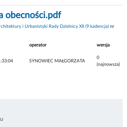
a obecności.pdf
chitektury i Urbanistyki Rady Dzielnicy XII (9 kadencja)
nr
operator
wersja
0
:33:04
SYNOWIEC MAŁGORZATA
(najnowsza)
ŁU