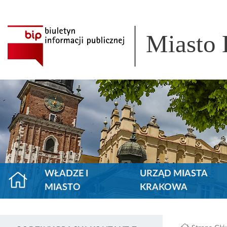
Miasto
WŁADZE I
URZĄD MIASTA
MIASTO
KRAKOWA