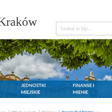
 Kraków
Szukaj w bip
JEDNOSTKI
FINANSE I
MIEJSKIE
MIENIE