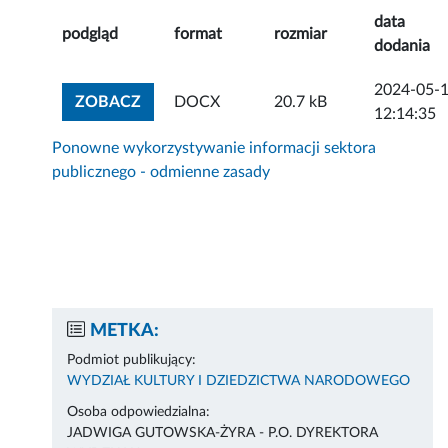
data
podgląd
format
rozmiar
dodania
2024-05-
ZOBACZ ZAŁĄCZNIK
ZOBACZ
DOCX
20.7 kB
12:14:35
Ponowne wykorzystywanie informacji sektora
publicznego - odmienne zasady
METKA:
Podmiot publikujący:
WYDZIAŁ KULTURY I DZIEDZICTWA NARODOWEGO
Osoba odpowiedzialna:
JADWIGA GUTOWSKA-ŻYRA - P.O. DYREKTORA