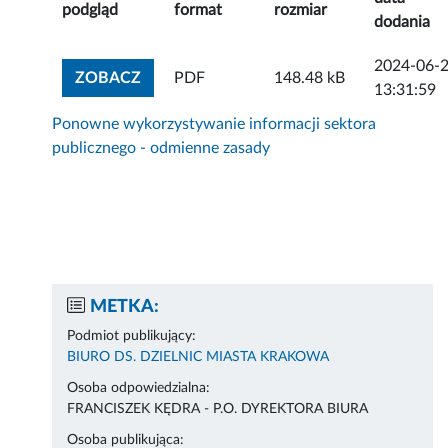
podgląd
format
rozmiar
dodania
2024-06-
ZOBACZ ZAŁĄCZNIK
ZOBACZ
PDF
148.48 kB
13:31:59
Ponowne wykorzystywanie informacji sektora
publicznego - odmienne zasady
METKA:
Podmiot publikujący:
BIURO DS. DZIELNIC MIASTA KRAKOWA
Osoba odpowiedzialna:
FRANCISZEK KĘDRA - P.O. DYREKTORA BIURA
Osoba publikująca: