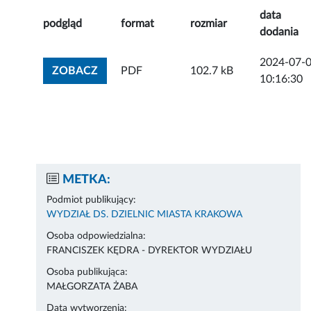
data
podgląd
format
rozmiar
dodania
2024-07-
ZOBACZ ZAŁĄCZNIK
ZOBACZ
PDF
102.7 kB
10:16:30
METKA:
Podmiot publikujący:
WYDZIAŁ DS. DZIELNIC MIASTA KRAKOWA
Osoba odpowiedzialna:
FRANCISZEK KĘDRA - DYREKTOR WYDZIAŁU
Osoba publikująca:
MAŁGORZATA ŻABA
Data wytworzenia: