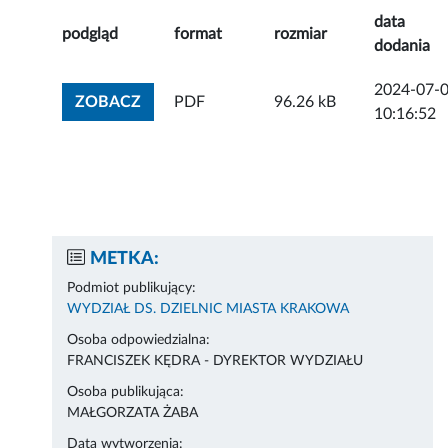
data
podgląd
format
rozmiar
dodania
2024-07-
ZOBACZ ZAŁĄCZNIK
ZOBACZ
PDF
96.26 kB
10:16:52
METKA:
Podmiot publikujący:
WYDZIAŁ DS. DZIELNIC MIASTA KRAKOWA
Osoba odpowiedzialna:
FRANCISZEK KĘDRA - DYREKTOR WYDZIAŁU
Osoba publikująca:
MAŁGORZATA ŻABA
Data wytworzenia: