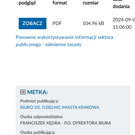
podgląd
format
rozmiar
dodania
2024-09-
ZOBACZ ZAŁĄCZNIK
ZOBACZ
PDF
104.96 kB
11:06:00
Ponowne wykorzystywanie informacji sektora
publicznego - odmienne zasady
METKA:
Podmiot publikujący:
BIURO DS. DZIELNIC MIASTA KRAKOWA
Osoba odpowiedzialna:
FRANCISZEK KĘDRA - P.O. DYREKTORA BIURA
Osoba publikująca: