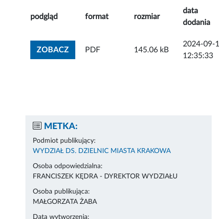
data
podgląd
format
rozmiar
dodania
2024-09-
ZOBACZ ZAŁĄCZNIK
ZOBACZ
PDF
145.06 kB
12:35:33
METKA:
Podmiot publikujący:
WYDZIAŁ DS. DZIELNIC MIASTA KRAKOWA
Osoba odpowiedzialna:
FRANCISZEK KĘDRA - DYREKTOR WYDZIAŁU
Osoba publikująca:
MAŁGORZATA ŻABA
Data wytworzenia: