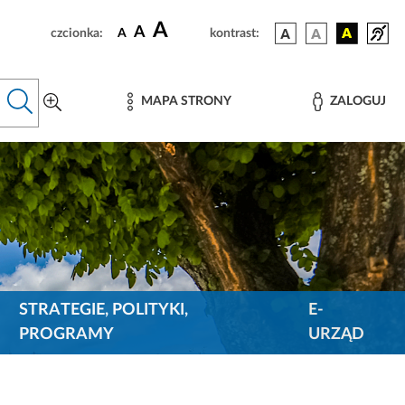
A
A
czcionka:
A
kontrast:
MAPA STRONY
ZALOGUJ
STRATEGIE, POLITYKI,
E-
PROGRAMY
URZĄD