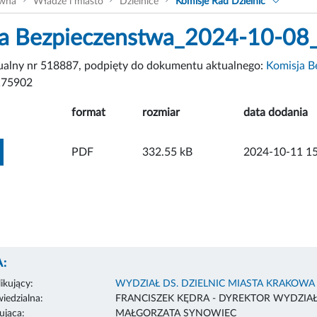
ówna
Władze i miasto
Dzielnice
Komisje Rad Dzielnic
a Bezpieczenstwa_2024-10-08_
tualny nr 518887, podpięty do dokumentu aktualnego:
Komisja B
175902
format
rozmiar
data dodania
ZOBACZ ZAŁĄCZNIK
PDF
332.55 kB
2024-10-11 15
:
ikujący:
WYDZIAŁ DS. DZIELNIC MIASTA KRAKOWA
edzialna:
FRANCISZEK KĘDRA - DYREKTOR WYDZIA
ująca:
MAŁGORZATA SYNOWIEC