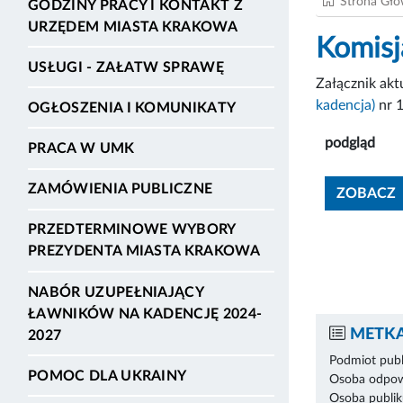
Strona Gł
GODZINY PRACY I KONTAKT Z
URZĘDEM MIASTA KRAKOWA
Komisj
USŁUGI - ZAŁATW SPRAWĘ
Załącznik ak
kadencja)
nr 
OGŁOSZENIA I KOMUNIKATY
podgląd
PRACA W UMK
ZAMÓWIENIA PUBLICZNE
ZOBACZ
PRZEDTERMINOWE WYBORY
PREZYDENTA MIASTA KRAKOWA
NABÓR UZUPEŁNIAJĄCY
ŁAWNIKÓW NA KADENCJĘ 2024-
METKA
2027
Podmiot publ
POMOC DLA UKRAINY
Osoba odpowi
Osoba publik