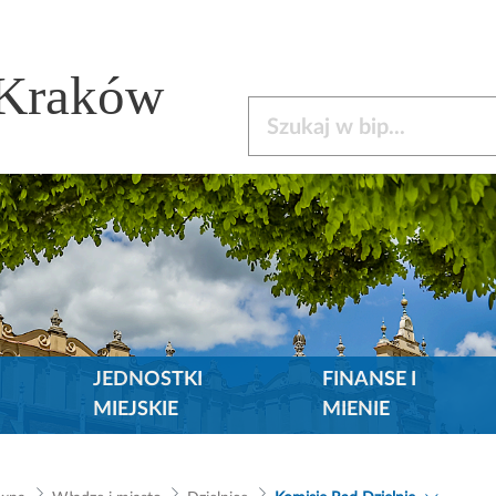
 Kraków
Szukaj w bip
JEDNOSTKI
FINANSE I
MIEJSKIE
MIENIE