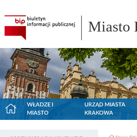
Miasto
WŁADZE I
URZĄD MIASTA
MIASTO
KRAKOWA