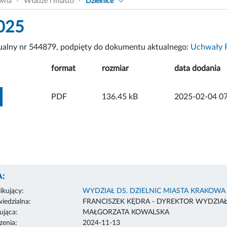
ówna
Władze i miasto
Dzielnice
025
tualny nr 544879, podpięty do dokumentu aktualnego:
Uchwały R
format
rozmiar
data dodania
ZOBACZ ZAŁĄCZNIK
PDF
136.45 kB
2025-02-04 07
:
ikujący:
WYDZIAŁ DS. DZIELNIC MIASTA KRAKOWA
edzialna:
FRANCISZEK KĘDRA - DYREKTOR WYDZIA
ująca:
MAŁGORZATA KOWALSKA
enia:
2024-11-13