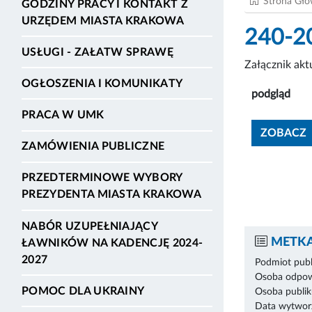
Strona Gł
GODZINY PRACY I KONTAKT Z
URZĘDEM MIASTA KRAKOWA
240-2
USŁUGI - ZAŁATW SPRAWĘ
Załącznik ak
OGŁOSZENIA I KOMUNIKATY
podgląd
PRACA W UMK
ZOBACZ
ZAMÓWIENIA PUBLICZNE
PRZEDTERMINOWE WYBORY
PREZYDENTA MIASTA KRAKOWA
NABÓR UZUPEŁNIAJĄCY
METKA
ŁAWNIKÓW NA KADENCJĘ 2024-
2027
Podmiot publ
Osoba odpowi
POMOC DLA UKRAINY
Osoba publik
Data wytworz