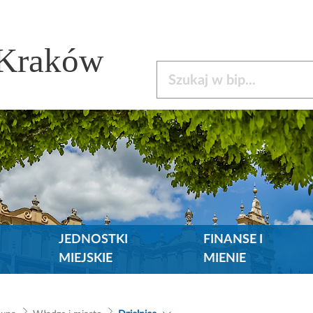
 Kraków
Szukaj w bip
JEDNOSTKI
FINANSE I
MIEJSKIE
MIENIE