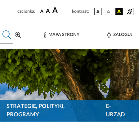
A
A
czcionka:
A
kontrast:
MAPA STRONY
ZALOGUJ
STRATEGIE, POLITYKI,
E-
PROGRAMY
URZĄD