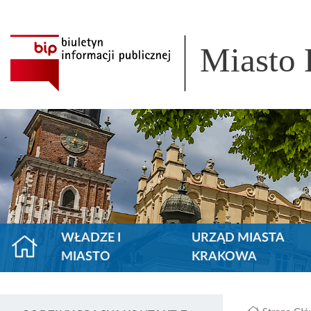
Miasto
WŁADZE I
URZĄD MIASTA
MIASTO
KRAKOWA