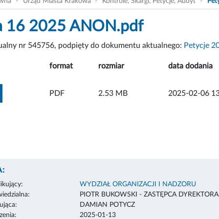
ówna
Urząd Miasta Krakowa
Kontrole, Skargi, Petycje, Audyt
Pet
ja 16 2025 ANON.pdf
tualny nr 545756, podpięty do dokumentu aktualnego:
Petycje 2
format
rozmiar
data dodania
ZOBACZ ZAŁĄCZNIK
PDF
2.53 MB
2025-02-06 13
:
ikujący:
WYDZIAŁ ORGANIZACJI I NADZORU
edzialna:
PIOTR BUKOWSKI - ZASTĘPCA DYREKTOR
ująca:
DAMIAN POTYCZ
enia:
2025-01-13