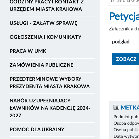
Strona Gł
GODZINY PRACY I KONTAKT Z
URZĘDEM MIASTA KRAKOWA
Petyc
USŁUGI - ZAŁATW SPRAWĘ
Załącznik ak
OGŁOSZENIA I KOMUNIKATY
podgląd
PRACA W UMK
ZOBACZ
ZAMÓWIENIA PUBLICZNE
PRZEDTERMINOWE WYBORY
PREZYDENTA MIASTA KRAKOWA
NABÓR UZUPEŁNIAJĄCY
METKA
ŁAWNIKÓW NA KADENCJĘ 2024-
2027
Podmiot publ
Osoba odpowi
POMOC DLA UKRAINY
Osoba publik
Data wytworz