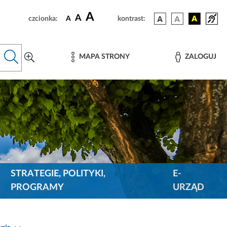
A
A
czcionka:
A
kontrast:
MAPA STRONY
ZALOGUJ
STRATEGIE, POLITYKI,
E-
PROGRAMY
URZĄD