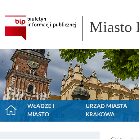
Miasto
WŁADZE I
URZĄD MIASTA
MIASTO
KRAKOWA