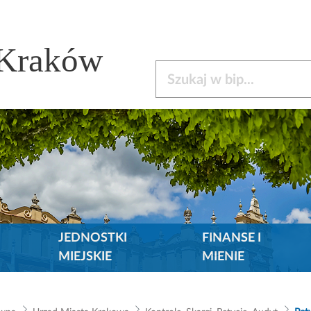
 Kraków
Szukaj w bip
JEDNOSTKI
FINANSE I
MIEJSKIE
MIENIE