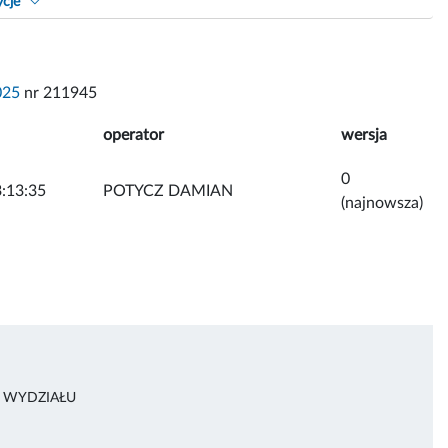
ycje
025
nr 211945
operator
wersja
0
:13:35
POTYCZ DAMIAN
(najnowsza)
A WYDZIAŁU