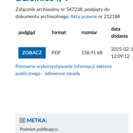
Załącznik archiwalny nr 547238, podpięty do
dokumentu archiwalnego:
Akty prawne
nr 212188
data
podgląd
format
rozmiar
dodania
2025-02-
ZOBACZ ZAŁĄCZNIK
ZOBACZ
PDF
158.91 kB
12:09:12
Ponowne wykorzystywanie informacji sektora
publicznego - odmienne zasady
METKA:
Podmiot publikujący: