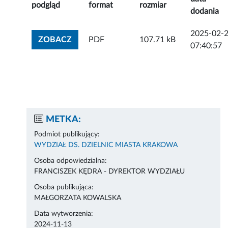
podgląd
format
rozmiar
dodania
2025-02-
ZOBACZ ZAŁĄCZNIK
ZOBACZ
PDF
107.71 kB
07:40:57
METKA:
Podmiot publikujący:
WYDZIAŁ DS. DZIELNIC MIASTA KRAKOWA
Osoba odpowiedzialna:
FRANCISZEK KĘDRA - DYREKTOR WYDZIAŁU
Osoba publikująca:
MAŁGORZATA KOWALSKA
Data wytworzenia:
2024-11-13