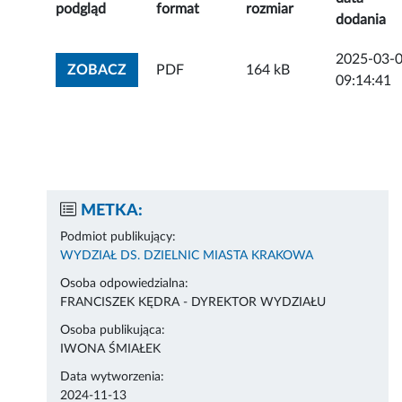
podgląd
format
rozmiar
dodania
2025-03-
ZOBACZ ZAŁĄCZNIK
ZOBACZ
PDF
164 kB
09:14:41
METKA:
Podmiot publikujący:
WYDZIAŁ DS. DZIELNIC MIASTA KRAKOWA
Osoba odpowiedzialna:
FRANCISZEK KĘDRA - DYREKTOR WYDZIAŁU
Osoba publikująca:
IWONA ŚMIAŁEK
Data wytworzenia:
2024-11-13