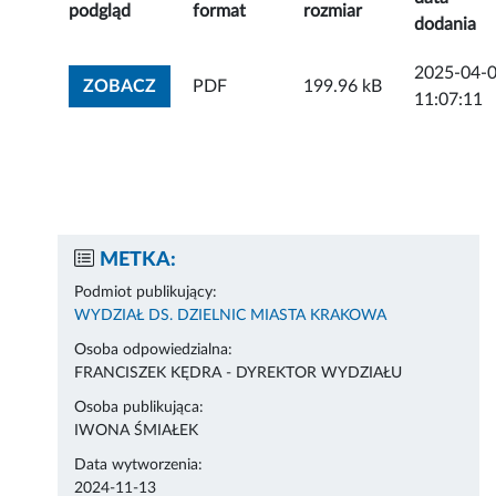
podgląd
format
rozmiar
dodania
2025-04-
ZOBACZ ZAŁĄCZNIK
ZOBACZ
PDF
199.96 kB
11:07:11
METKA:
Podmiot publikujący:
WYDZIAŁ DS. DZIELNIC MIASTA KRAKOWA
Osoba odpowiedzialna:
FRANCISZEK KĘDRA - DYREKTOR WYDZIAŁU
Osoba publikująca:
IWONA ŚMIAŁEK
Data wytworzenia:
2024-11-13